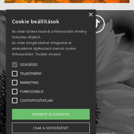
×
Cookie beállítások
Az oldal sütiket használ a felhasználói élmény
fokozása céljából.
Az oldal böngészésével elfogadod az
Adatvédelem
adatvédelmi tájékoztató szerinti cookie
felhasználást.
Tovább olvasok
Állásajánlatok
SZÜKSÉGES
TELJESÍTMÉNY
Impresszum-kapcsolat
MARKETING
Jogi nyilatkozat
FUNKCIONÁLIS
CSOPORTOSÍTATLAN
Rólunk
MINDENT ELFOGADOK
English
CSAK A SZÜKSÉGESET