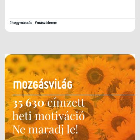
#hegymászás
#mászóterem
35 630
címzett
heti motiváció
Ne maradj le!