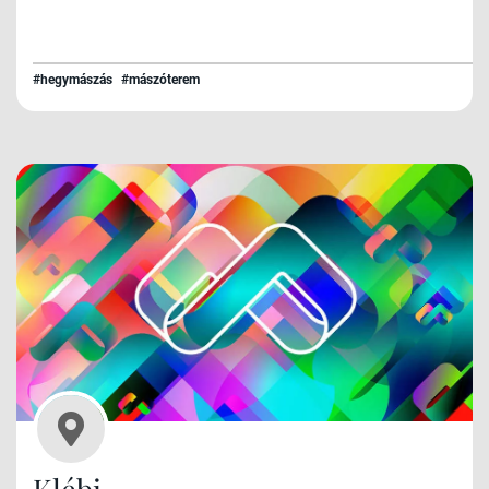
#hegymászás
#mászóterem
Klébi