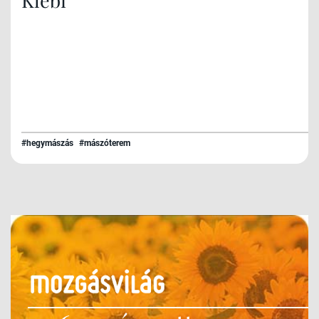
#hegymászás
#mászóterem