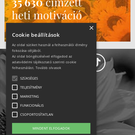
35 630
címzett
heti motiváció
Ne maradj le!
×
Cookie beállítások
Az oldal sütiket használ a felhasználói élmény
fokozása céljából.
Az oldal böngészésével elfogadod az
adatvédelmi tájékoztató szerinti cookie
felhasználást.
Tovább olvasok
SZÜKSÉGES
Adatvédelem
TELJESÍTMÉNY
MARKETING
Állásajánlatok
FUNKCIONÁLIS
Impresszum-kapcsolat
CSOPORTOSÍTATLAN
Jogi nyilatkozat
MINDENT ELFOGADOK