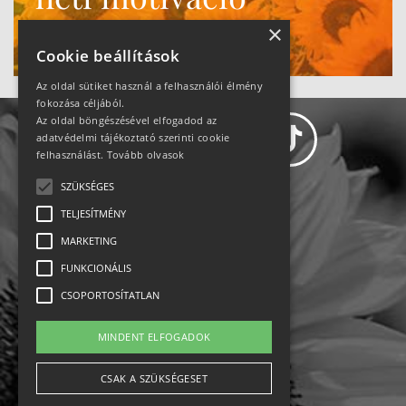
Ne maradj le!
×
Cookie beállítások
Az oldal sütiket használ a felhasználói élmény
fokozása céljából.
Az oldal böngészésével elfogadod az
adatvédelmi tájékoztató szerinti cookie
felhasználást.
Tovább olvasok
SZÜKSÉGES
Adatvédelem
TELJESÍTMÉNY
MARKETING
Állásajánlatok
FUNKCIONÁLIS
Impresszum-kapcsolat
CSOPORTOSÍTATLAN
Jogi nyilatkozat
MINDENT ELFOGADOK
Rólunk
CSAK A SZÜKSÉGESET