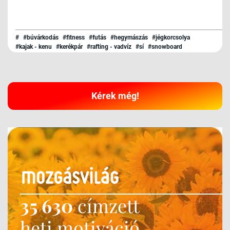
#
#búvárkodás
#fitness
#futás
#hegymászás
#jégkorcsolya
#kajak - kenu
#kerékpár
#rafting - vadvíz
#sí
#snowboard
#surf - kitesurf
#szerviz
#triatlon
#túrázás
#úszás
Kérek még!
35 630
címzett
heti motiváció