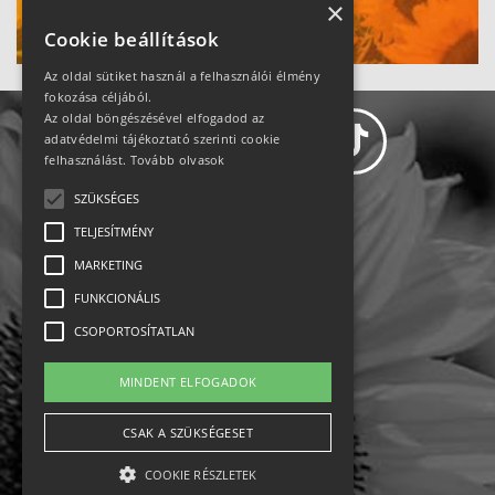
Ne maradj le!
×
Cookie beállítások
Az oldal sütiket használ a felhasználói élmény
fokozása céljából.
Az oldal böngészésével elfogadod az
adatvédelmi tájékoztató szerinti cookie
felhasználást.
Tovább olvasok
SZÜKSÉGES
Adatvédelem
TELJESÍTMÉNY
MARKETING
Állásajánlatok
FUNKCIONÁLIS
Impresszum-kapcsolat
CSOPORTOSÍTATLAN
Jogi nyilatkozat
MINDENT ELFOGADOK
Rólunk
CSAK A SZÜKSÉGESET
COOKIE RÉSZLETEK
English