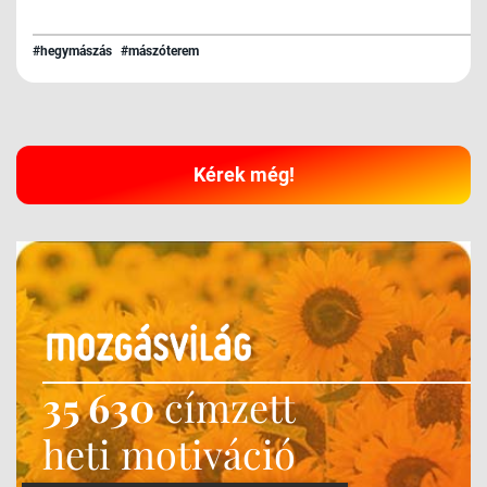
#hegymászás
#mászóterem
Kérek még!
35 630
címzett
heti motiváció