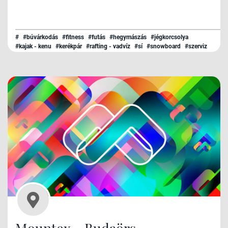
#
#búvárkodás
#fitness
#futás
#hegymászás
#jégkorcsolya
#kajak - kenu
#kerékpár
#rafting - vadvíz
#sí
#snowboard
#szerviz
#triatlon
#túrázás
#úszás
Mountex - Budaörs