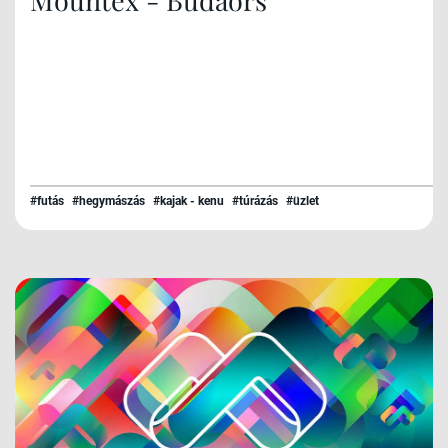
#futás
#hegymászás
#kajak - kenu
#túrázás
#üzlet