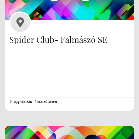
Spider Club- Falmászó SE
#hegymászás
#mászóterem