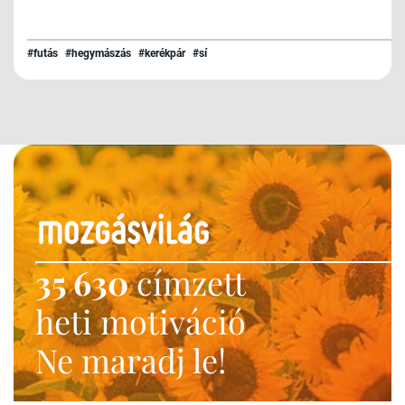
#futás
#hegymászás
#kerékpár
#sí
35 630
címzett
heti motiváció
Ne maradj le!