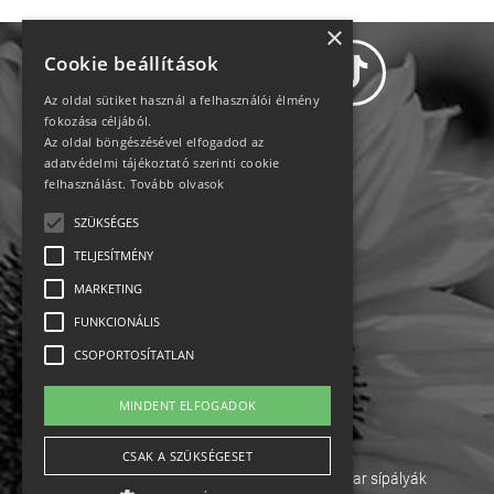
×
Cookie beállítások
Az oldal sütiket használ a felhasználói élmény
fokozása céljából.
Az oldal böngészésével elfogadod az
Adatvédelem
adatvédelmi tájékoztató szerinti cookie
felhasználást.
Tovább olvasok
Állásajánlatok
SZÜKSÉGES
TELJESÍTMÉNY
Impresszum-kapcsolat
MARKETING
Jogi nyilatkozat
FUNKCIONÁLIS
CSOPORTOSÍTATLAN
Rólunk
MINDENT ELFOGADOK
English
CSAK A SZÜKSÉGESET
Ebike
Osztrák sípályák
Magyar sípályák