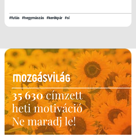
#futás
#hegymászás
#kerékpár
#sí
35 630
címzett
heti motiváció
Ne maradj le!