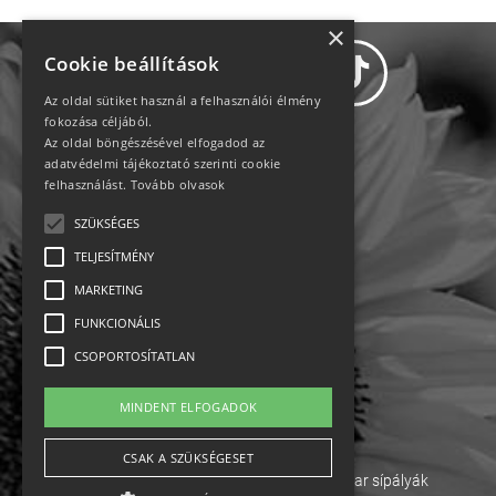
×
Cookie beállítások
Az oldal sütiket használ a felhasználói élmény
fokozása céljából.
Az oldal böngészésével elfogadod az
Adatvédelem
adatvédelmi tájékoztató szerinti cookie
felhasználást.
Tovább olvasok
Állásajánlatok
SZÜKSÉGES
TELJESÍTMÉNY
Impresszum-kapcsolat
MARKETING
Jogi nyilatkozat
FUNKCIONÁLIS
CSOPORTOSÍTATLAN
Rólunk
MINDENT ELFOGADOK
English
CSAK A SZÜKSÉGESET
Ebike
Osztrák sípályák
Magyar sípályák