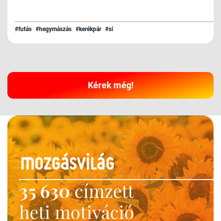
#futás
#hegymászás
#kerékpár
#sí
Kérek még!
35 630
címzett
heti motiváció