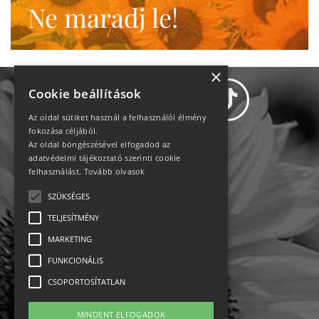
Ne maradj le!
×
Cookie beállítások
Az oldal sütiket használ a felhasználói élmény
fokozása céljából.
Az oldal böngészésével elfogadod az
Adatvédelem
adatvédelmi tájékoztató szerinti cookie
felhasználást.
Tovább olvasok
Állásajánlatok
SZÜKSÉGES
TELJESÍTMÉNY
Impresszum-kapcsolat
MARKETING
Jogi nyilatkozat
FUNKCIONÁLIS
CSOPORTOSÍTATLAN
Rólunk
MINDENT ELFOGADOK