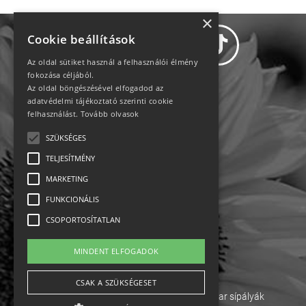
×
Cookie beállítások
Az oldal sütiket használ a felhasználói élmény
fokozása céljából.
Az oldal böngészésével elfogadod az
Adatvédelem
adatvédelmi tájékoztató szerinti cookie
felhasználást.
Tovább olvasok
Állásajánlatok
SZÜKSÉGES
TELJESÍTMÉNY
Impresszum-kapcsolat
MARKETING
Jogi nyilatkozat
FUNKCIONÁLIS
CSOPORTOSÍTATLAN
Rólunk
MINDENT ELFOGADOK
English
CSAK A SZÜKSÉGESET
Ebike
Osztrák sípályák
Magyar sípályák