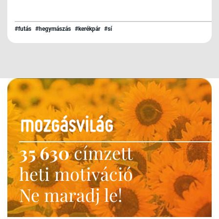
#futás
#hegymászás
#kerékpár
#sí
35 630
címzett
heti motiváció
Ne maradj le!