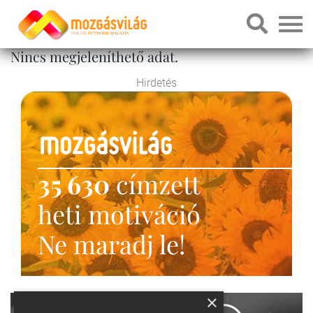
Nincs megjeleníthető adat.
Hirdetés
35 630
címzett
heti motiváció
Ne maradj le!
×