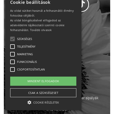
Cookie beállítások
Az oldal sütiket használ a felhasználói élmény
fokozása céljából.
Az oldal böngészésével elfogadod az
Adatvédelem
adatvédelmi tájékoztató szerinti cookie
felhasználást.
Tovább olvasok
Állásajánlatok
SZÜKSÉGES
TELJESÍTMÉNY
Impresszum-kapcsolat
MARKETING
Jogi nyilatkozat
FUNKCIONÁLIS
CSOPORTOSÍTATLAN
Rólunk
MINDENT ELFOGADOK
English
CSAK A SZÜKSÉGESET
Ebike
Osztrák sípályák
Magyar sípályák
COOKIE RÉSZLETEK
MTB kerékpár