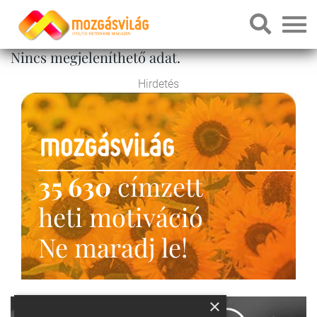
Nincs megjeleníthető adat.
Hirdetés
35 630
címzett
heti motiváció
Ne maradj le!
×