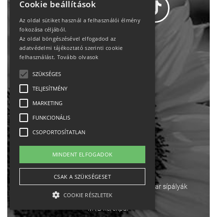
Cookie beállítások
Az oldal sütiket használ a felhasználói élmény
fokozása céljából.
Az oldal böngészésével elfogadod az
Adatvédelem
adatvédelmi tájékoztató szerinti cookie
felhasználást.
Tovább olvasok
Állásajánlatok
SZÜKSÉGES
TELJESÍTMÉNY
Impresszum-kapcsolat
MARKETING
Jogi nyilatkozat
FUNKCIONÁLIS
CSOPORTOSÍTATLAN
Rólunk
MINDENT ELFOGADOK
English
CSAK A SZÜKSÉGESET
Ebike
Osztrák sípályák
Magyar sípályák
COOKIE RÉSZLETEK
MTB kerékpár