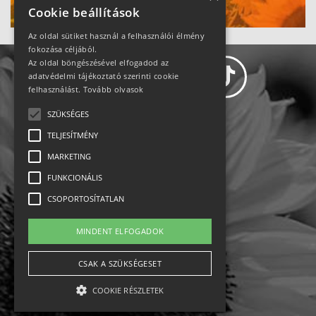
Cookie beállítások
Az oldal sütiket használ a felhasználói élmény
fokozása céljából.
Az oldal böngészésével elfogadod az
adatvédelmi tájékoztató szerinti cookie
felhasználást.
Tovább olvasok
SZÜKSÉGES
Adatvédelem
TELJESÍTMÉNY
MARKETING
Állásajánlatok
FUNKCIONÁLIS
Impresszum-kapcsolat
CSOPORTOSÍTATLAN
Jogi nyilatkozat
MINDENT ELFOGADOK
Rólunk
CSAK A SZÜKSÉGESET
COOKIE RÉSZLETEK
English