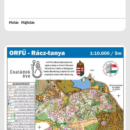
#futás
#tájfutás