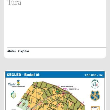
Túra
#futás
#tájfutás