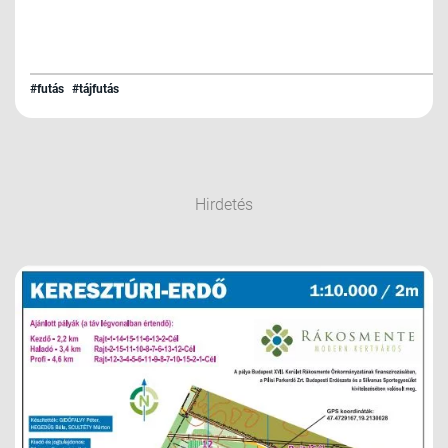
#futás
#tájfutás
Hirdetés