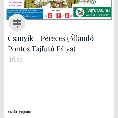
Csanyik - Pereces (Állandó
Pontos Tájfutó Pálya)
Túra
#futás
#tájfutás