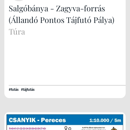
Salgóbánya - Zagyva-forrás
(Állandó Pontos Tájfutó Pálya)
Túra
#futás
#tájfutás