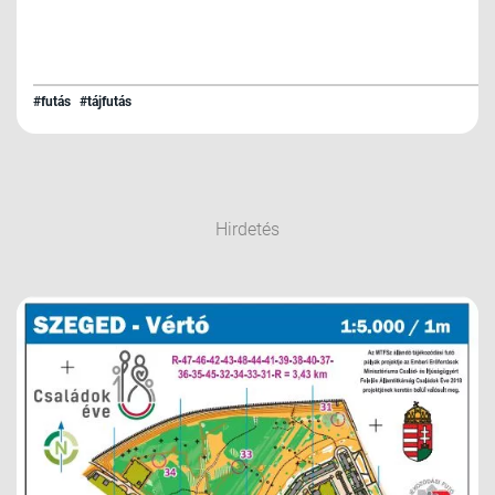
#futás
#tájfutás
Hirdetés