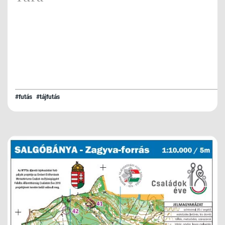
#futás
#tájfutás