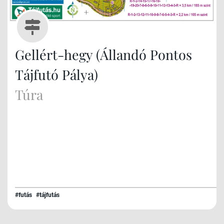
Gellért-hegy (Állandó Pontos
Tájfutó Pálya)
Túra
#futás
#tájfutás