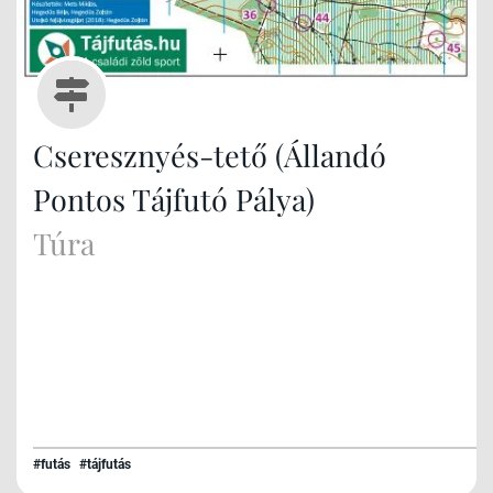
Cseresznyés-tető (Állandó
Pontos Tájfutó Pálya)
Túra
#futás
#tájfutás