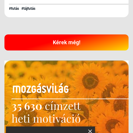
#futás
#tájfutás
Kérek még!
35 630
címzett
heti motiváció
Ne maradj le!
×