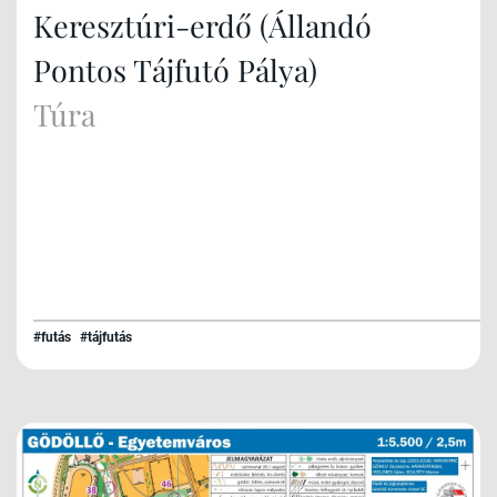
Keresztúri-erdő (Állandó
Pontos Tájfutó Pálya)
Túra
#futás
#tájfutás