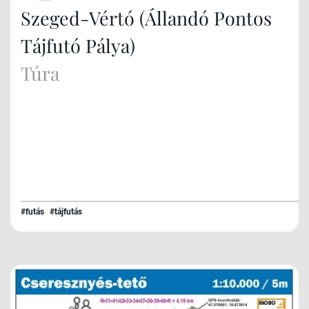
Szeged-Vértó (Állandó Pontos
Tájfutó Pálya)
Túra
#futás
#tájfutás