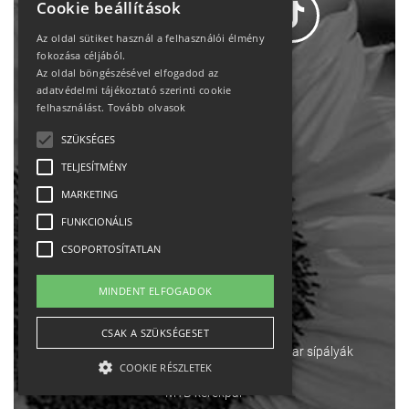
Cookie beállítások
Az oldal sütiket használ a felhasználói élmény
fokozása céljából.
Az oldal böngészésével elfogadod az
Adatvédelem
adatvédelmi tájékoztató szerinti cookie
felhasználást.
Tovább olvasok
Állásajánlatok
SZÜKSÉGES
TELJESÍTMÉNY
Impresszum-kapcsolat
MARKETING
Jogi nyilatkozat
FUNKCIONÁLIS
CSOPORTOSÍTATLAN
Rólunk
MINDENT ELFOGADOK
English
CSAK A SZÜKSÉGESET
Ebike
Osztrák sípályák
Magyar sípályák
COOKIE RÉSZLETEK
MTB kerékpár