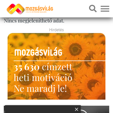
Nincs megjeleníthető adat.
Hirdetés
35 630
címzett
heti motiváció
Ne maradj le!
×