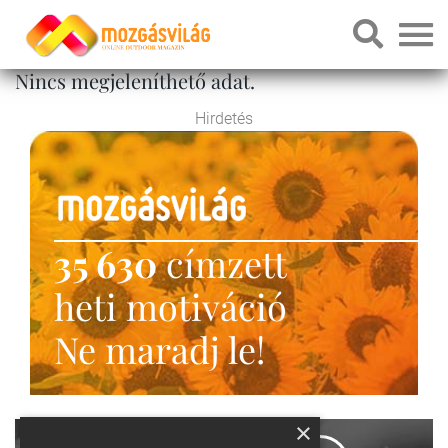
Nincs megjeleníthető adat.
Hirdetés
35 630
címzett
heti motiváció
Ne maradj le!
×