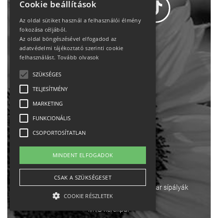
Cookie beállítások
Az oldal sütiket használ a felhasználói élmény
fokozása céljából.
Az oldal böngészésével elfogadod az
Adatvédelem
adatvédelmi tájékoztató szerinti cookie
felhasználást.
Tovább olvasok
Állásajánlatok
SZÜKSÉGES
TELJESÍTMÉNY
Impresszum-kapcsolat
MARKETING
Jogi nyilatkozat
FUNKCIONÁLIS
CSOPORTOSÍTATLAN
Rólunk
MINDENT ELFOGADOK
English
CSAK A SZÜKSÉGESET
Ebike
Osztrák sípályák
Magyar sípályák
COOKIE RÉSZLETEK
MTB kerékpár