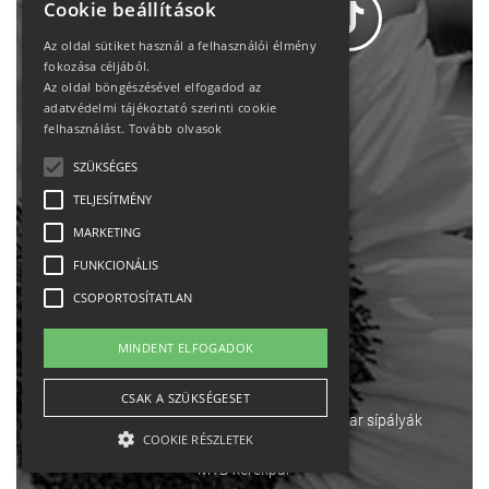
Cookie beállítások
Az oldal sütiket használ a felhasználói élmény
fokozása céljából.
Az oldal böngészésével elfogadod az
Adatvédelem
adatvédelmi tájékoztató szerinti cookie
felhasználást.
Tovább olvasok
Állásajánlatok
SZÜKSÉGES
TELJESÍTMÉNY
Impresszum-kapcsolat
MARKETING
Jogi nyilatkozat
FUNKCIONÁLIS
CSOPORTOSÍTATLAN
Rólunk
MINDENT ELFOGADOK
English
CSAK A SZÜKSÉGESET
Ebike
Osztrák sípályák
Magyar sípályák
COOKIE RÉSZLETEK
MTB kerékpár