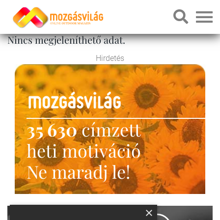
Nincs megjeleníthető adat.
Hirdetés
35 630
címzett
heti motiváció
Ne maradj le!
×