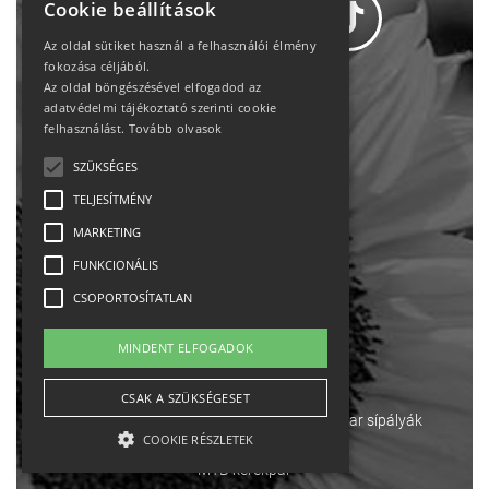
Cookie beállítások
Az oldal sütiket használ a felhasználói élmény
fokozása céljából.
Az oldal böngészésével elfogadod az
Adatvédelem
adatvédelmi tájékoztató szerinti cookie
felhasználást.
Tovább olvasok
Állásajánlatok
SZÜKSÉGES
TELJESÍTMÉNY
Impresszum-kapcsolat
MARKETING
Jogi nyilatkozat
FUNKCIONÁLIS
CSOPORTOSÍTATLAN
Rólunk
MINDENT ELFOGADOK
English
CSAK A SZÜKSÉGESET
Ebike
Osztrák sípályák
Magyar sípályák
COOKIE RÉSZLETEK
MTB kerékpár