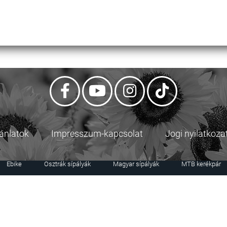
jánlatok
Impresszum-kapcsolat
Jogi nyilatkoza
Ebike
Osztrák sípályák
Magyar sípályák
MTB kerékpár