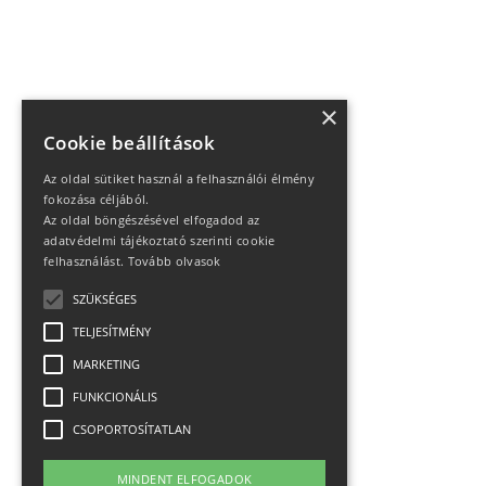
×
Cookie beállítások
Az oldal sütiket használ a felhasználói élmény
fokozása céljából.
Az oldal böngészésével elfogadod az
adatvédelmi tájékoztató szerinti cookie
felhasználást.
Tovább olvasok
SZÜKSÉGES
TELJESÍTMÉNY
MARKETING
FUNKCIONÁLIS
CSOPORTOSÍTATLAN
MINDENT ELFOGADOK