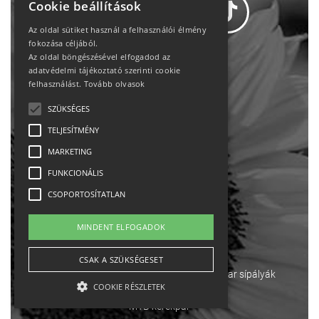
Cookie beállítások
Az oldal sütiket használ a felhasználói élmény
fokozása céljából.
Az oldal böngészésével elfogadod az
Adatvédelem
adatvédelmi tájékoztató szerinti cookie
felhasználást.
Tovább olvasok
Állásajánlatok
SZÜKSÉGES
TELJESÍTMÉNY
Impresszum-kapcsolat
MARKETING
Jogi nyilatkozat
FUNKCIONÁLIS
CSOPORTOSÍTATLAN
Rólunk
MINDENT ELFOGADOK
English
CSAK A SZÜKSÉGESET
Ebike
Osztrák sípályák
Magyar sípályák
COOKIE RÉSZLETEK
MTB kerékpár