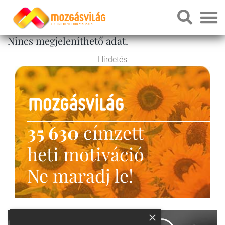
Nincs megjeleníthető adat.
Hirdetés
35 630
címzett
heti motiváció
Ne maradj le!
×