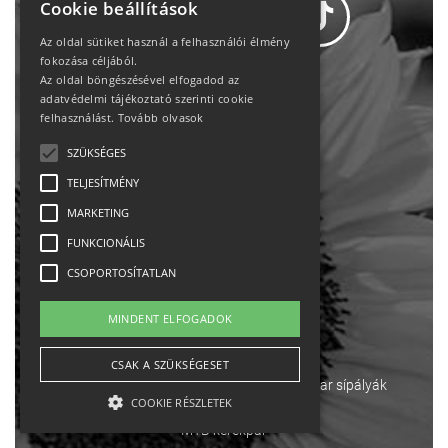
Cookie beállítások
Az oldal sütiket használ a felhasználói élmény
fokozása céljából.
Az oldal böngészésével elfogadod az
Adatvédelem
adatvédelmi tájékoztató szerinti cookie
felhasználást.
Tovább olvasok
Állásajánlatok
SZÜKSÉGES
TELJESÍTMÉNY
Impresszum-kapcsolat
MARKETING
Jogi nyilatkozat
FUNKCIONÁLIS
CSOPORTOSÍTATLAN
Rólunk
MINDENT ELFOGADOK
English
CSAK A SZÜKSÉGESET
Ebike
Osztrák sípályák
Magyar sípályák
COOKIE RÉSZLETEK
MTB kerékpár