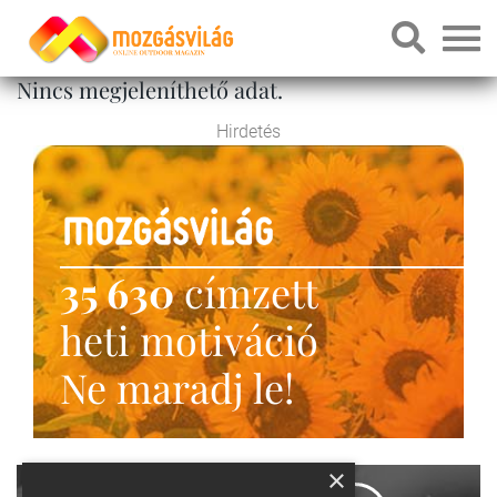
Nincs megjeleníthető adat.
Hirdetés
35 630
címzett
heti motiváció
Ne maradj le!
×