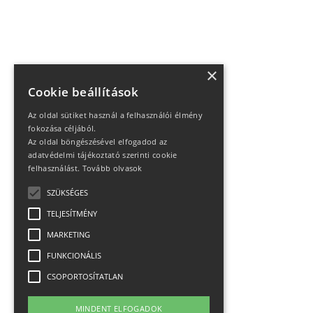
×
Cookie beállítások
Az oldal sütiket használ a felhasználói élmény
fokozása céljából.
Az oldal böngészésével elfogadod az
adatvédelmi tájékoztató szerinti cookie
felhasználást.
Tovább olvasok
SZÜKSÉGES
TELJESÍTMÉNY
MARKETING
FUNKCIONÁLIS
CSOPORTOSÍTATLAN
MINDENT ELFOGADOK