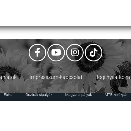
jánlatok
Impresszum-kapcsolat
Jogi nyilatkoza
Ebike
Osztrák sípályák
Magyar sípályák
MTB kerékpár