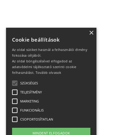
×
Cookie beállítások
Az oldal sütiket használ a felhasználói élmény
fokozása céljából.
Az oldal böngészésével elfogadod az
adatvédelmi tájékoztató szerinti cookie
felhasználást.
Tovább olvasok
SZÜKSÉGES
TELJESÍTMÉNY
MARKETING
FUNKCIONÁLIS
CSOPORTOSÍTATLAN
MINDENT ELFOGADOK