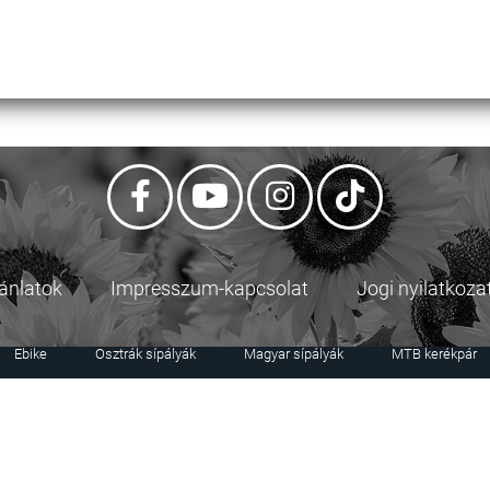
jánlatok
Impresszum-kapcsolat
Jogi nyilatkoza
Ebike
Osztrák sípályák
Magyar sípályák
MTB kerékpár