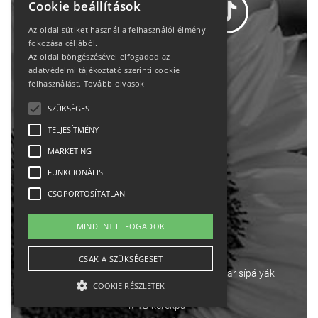
Cookie beállítások
Az oldal sütiket használ a felhasználói élmény
fokozása céljából.
Az oldal böngészésével elfogadod az
Adatvédelem
adatvédelmi tájékoztató szerinti cookie
felhasználást.
Tovább olvasok
Állásajánlatok
SZÜKSÉGES
TELJESÍTMÉNY
Impresszum-kapcsolat
MARKETING
Jogi nyilatkozat
FUNKCIONÁLIS
CSOPORTOSÍTATLAN
Rólunk
MINDENT ELFOGADOK
English
CSAK A SZÜKSÉGESET
Ebike
Osztrák sípályák
Magyar sípályák
COOKIE RÉSZLETEK
MTB kerékpár