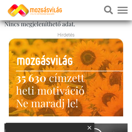
Nincs megjeleníthető adat.
Hirdetés
35 630
címzett
heti motiváció
Ne maradj le!
×