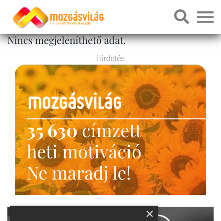
Nincs megjeleníthető adat.
Hirdetés
35 630
címzett
heti motiváció
Ne maradj le!
×