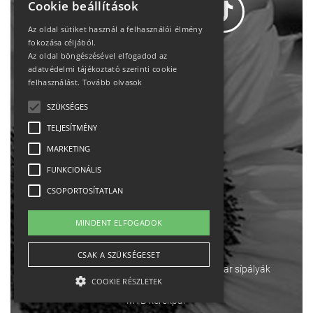
Cookie beállítások
Az oldal sütiket használ a felhasználói élmény
fokozása céljából.
Az oldal böngészésével elfogadod az
Adatvédelem
adatvédelmi tájékoztató szerinti cookie
felhasználást.
Tovább olvasok
Állásajánlatok
SZÜKSÉGES
TELJESÍTMÉNY
Impresszum-kapcsolat
MARKETING
Jogi nyilatkozat
FUNKCIONÁLIS
CSOPORTOSÍTATLAN
Rólunk
MINDENT ELFOGADOK
English
CSAK A SZÜKSÉGESET
Ebike
Osztrák sípályák
Magyar sípályák
COOKIE RÉSZLETEK
MTB kerékpár