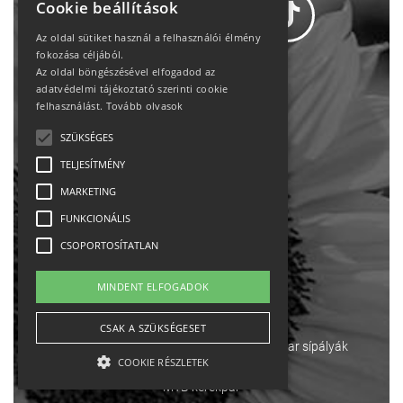
Cookie beállítások
Az oldal sütiket használ a felhasználói élmény
fokozása céljából.
Az oldal böngészésével elfogadod az
Adatvédelem
adatvédelmi tájékoztató szerinti cookie
felhasználást.
Tovább olvasok
Állásajánlatok
SZÜKSÉGES
TELJESÍTMÉNY
Impresszum-kapcsolat
MARKETING
Jogi nyilatkozat
FUNKCIONÁLIS
CSOPORTOSÍTATLAN
Rólunk
MINDENT ELFOGADOK
English
CSAK A SZÜKSÉGESET
Ebike
Osztrák sípályák
Magyar sípályák
COOKIE RÉSZLETEK
MTB kerékpár