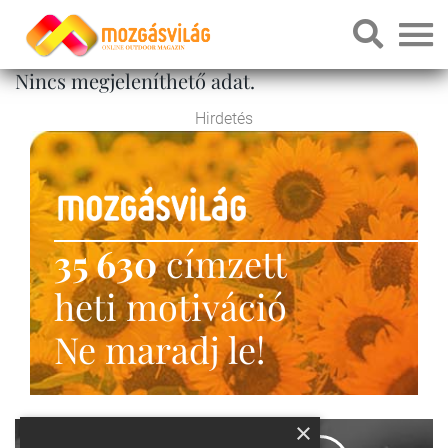
Nincs megjeleníthető adat.
Hirdetés
35 630
címzett
heti motiváció
Ne maradj le!
×