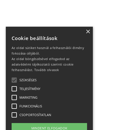
×
Cookie beállítások
Az oldal sütiket használ a felhasználói élmény
fokozása céljából.
Az oldal böngészésével elfogadod az
adatvédelmi tájékoztató szerinti cookie
felhasználást.
Tovább olvasok
SZÜKSÉGES
TELJESÍTMÉNY
MARKETING
FUNKCIONÁLIS
CSOPORTOSÍTATLAN
MINDENT ELFOGADOK