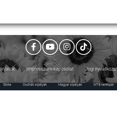
jánlatok
Impresszum-kapcsolat
Jogi nyilatkoza
Ebike
Osztrák sípályák
Magyar sípályák
MTB kerékpár