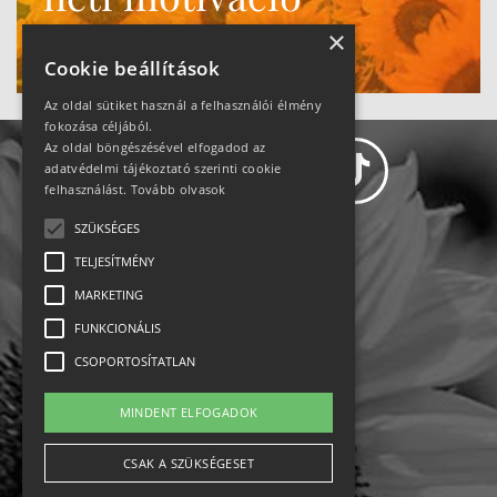
Ne maradj le!
×
Cookie beállítások
Az oldal sütiket használ a felhasználói élmény
fokozása céljából.
Az oldal böngészésével elfogadod az
adatvédelmi tájékoztató szerinti cookie
felhasználást.
Tovább olvasok
SZÜKSÉGES
Adatvédelem
TELJESÍTMÉNY
MARKETING
Állásajánlatok
FUNKCIONÁLIS
Impresszum-kapcsolat
CSOPORTOSÍTATLAN
Jogi nyilatkozat
MINDENT ELFOGADOK
Rólunk
CSAK A SZÜKSÉGESET