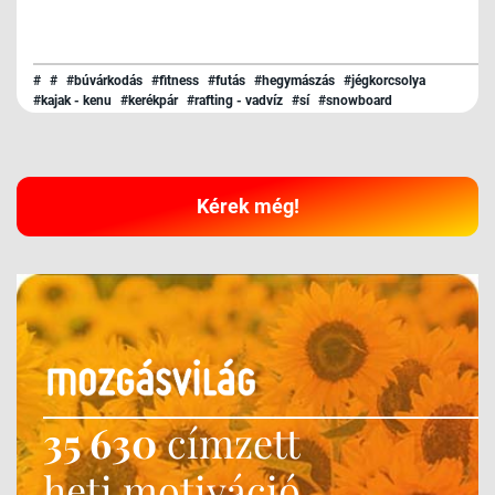
#
#
#búvárkodás
#fitness
#futás
#hegymászás
#jégkorcsolya
#kajak - kenu
#kerékpár
#rafting - vadvíz
#sí
#snowboard
#surf - kitesurf
#szerviz
#triatlon
#túrázás
#úszás
Kérek még!
35 630
címzett
heti motiváció