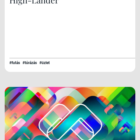
#futás
#túrázás
#üzlet