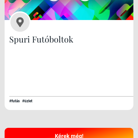
Spuri Futóboltok
#futás
#üzlet
Kérek még!