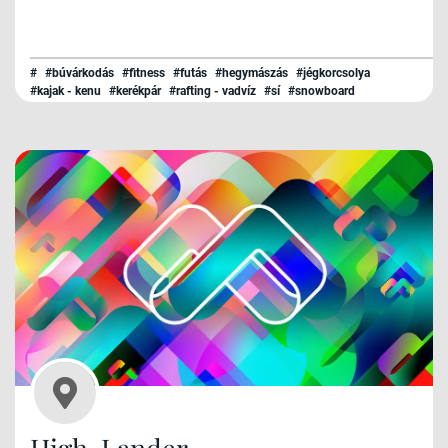
#
#búvárkodás
#fitness
#futás
#hegymászás
#jégkorcsolya
#kajak - kenu
#kerékpár
#rafting - vadvíz
#sí
#snowboard
#surf - kitesurf
#szerviz
#triatlon
#túrázás
#úszás
High-Lander