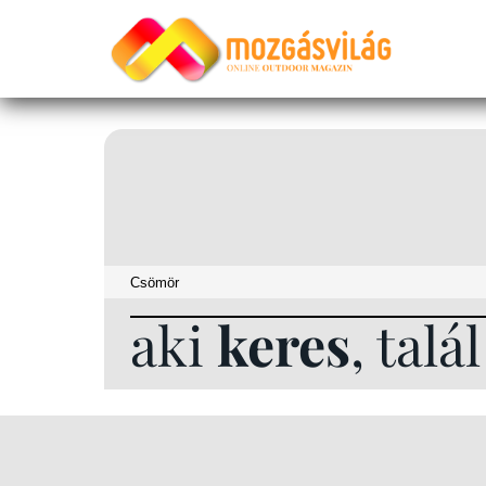
aki
keres
, talá