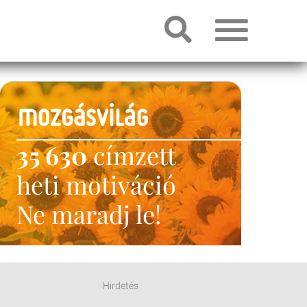
35 630
címzett
heti motiváció
Ne maradj le!
Hirdetés