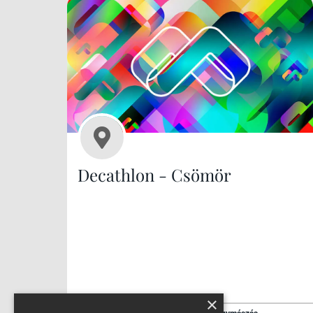
Decathlon - Csömör
×