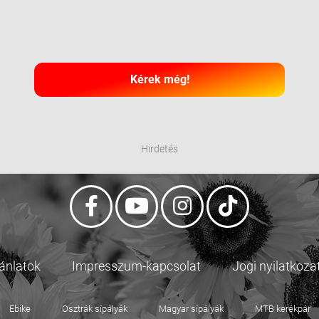
Kérek még!
Hirdetés
jánlatok
Impresszum-kapcsolat
Jogi nyilatkoza
Ebike
Osztrák sípályák
Magyar sípályák
MTB kerékpár