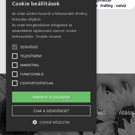
#
#búvárkodás
#fitness
#futás
#hegymászás
Cookie beállítások
#jégkorcsolya
#kajak - kenu
#kerékpár
#rafting - vadvíz
#sí
#snowboard
#szerviz
#triatlon
#túrázás
#úszás
Az oldal sütiket használ a felhasználói élmény
fokozása céljából.
Az oldal böngészésével elfogadod az
adatvédelmi tájékoztató szerinti cookie
felhasználást.
Tovább olvasok
SZÜKSÉGES
TELJESÍTMÉNY
MARKETING
FUNKCIONÁLIS
CSOPORTOSÍTATLAN
MINDENT ELFOGADOK
CSAK A SZÜKSÉGESET
Adatvédelem
Állása
COOKIE RÉSZLETEK