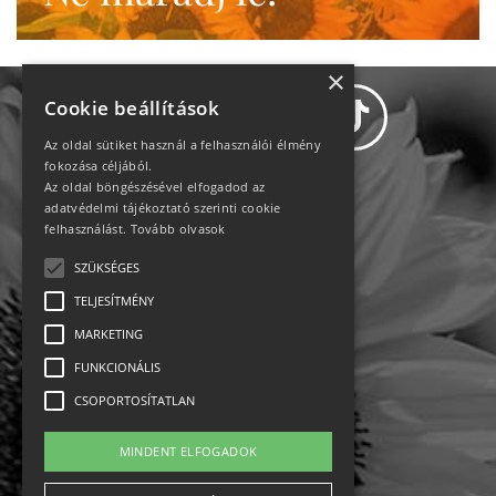
×
Cookie beállítások
Az oldal sütiket használ a felhasználói élmény
fokozása céljából.
Az oldal böngészésével elfogadod az
Adatvédelem
adatvédelmi tájékoztató szerinti cookie
felhasználást.
Tovább olvasok
Állásajánlatok
SZÜKSÉGES
TELJESÍTMÉNY
Impresszum-kapcsolat
MARKETING
Jogi nyilatkozat
FUNKCIONÁLIS
CSOPORTOSÍTATLAN
Rólunk
MINDENT ELFOGADOK
English