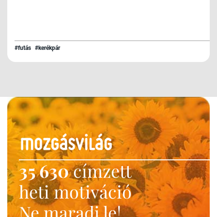
#futás
#kerékpár
35 630
címzett
heti motiváció
Ne maradj le!