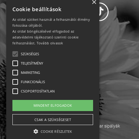
×
Cookie beállítások
Az oldal sütiket használ a felhasználói élmény
fokozása céljából.
Az oldal böngészésével elfogadod az
Adatvédelem
adatvédelmi tájékoztató szerinti cookie
felhasználást.
Tovább olvasok
Állásajánlatok
SZÜKSÉGES
TELJESÍTMÉNY
Impresszum-kapcsolat
MARKETING
Jogi nyilatkozat
FUNKCIONÁLIS
CSOPORTOSÍTATLAN
Rólunk
MINDENT ELFOGADOK
English
CSAK A SZÜKSÉGESET
Ebike
Osztrák sípályák
Magyar sípályák
COOKIE RÉSZLETEK