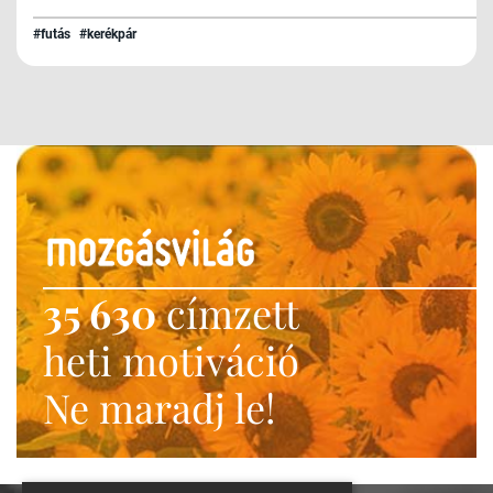
#futás
#kerékpár
35 630
címzett
heti motiváció
Ne maradj le!