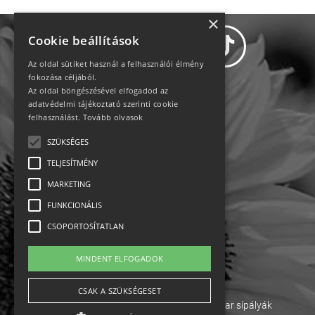
×
Cookie beállítások
Az oldal sütiket használ a felhasználói élmény
fokozása céljából.
Az oldal böngészésével elfogadod az
Adatvédelem
adatvédelmi tájékoztató szerinti cookie
felhasználást.
Tovább olvasok
Állásajánlatok
SZÜKSÉGES
TELJESÍTMÉNY
Impresszum-kapcsolat
MARKETING
Jogi nyilatkozat
FUNKCIONÁLIS
CSOPORTOSÍTATLAN
Rólunk
MINDENT ELFOGADOK
English
CSAK A SZÜKSÉGESET
Ebike
Osztrák sípályák
Magyar sípályák