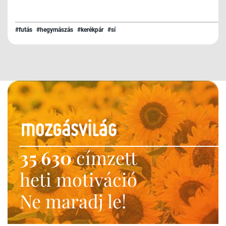
#futás
#hegymászás
#kerékpár
#sí
35 630
címzett
heti motiváció
Ne maradj le!