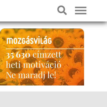
35 630
címzett
heti motiváció
Ne maradj le!