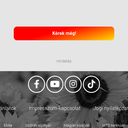
Kérek még!
Hirdetés
jánlatok
Impresszum-kapcsolat
Jogi nyilatkoza
Ebike
Osztrák sípályák
Magyar sípályák
MTB kerékpár