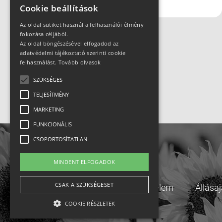
#futás
#kerékpár
Cookie beállítások
Az oldal sütiket használ a felhasználói élmény
fokozása céljából.
Az oldal böngészésével elfogadod az
adatvédelmi tájékoztató szerinti cookie
felhasználást.
Tovább olvasok
SZÜKSÉGES
TELJESÍTMÉNY
MARKETING
FUNKCIONÁLIS
CSOPORTOSÍTATLAN
MINDENT ELFOGADOK
CSAK A SZÜKSÉGESET
Adatvédelem
Állása
COOKIE RÉSZLETEK