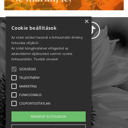
×
Cookie beállítások
Az oldal sütiket használ a felhasználói élmény
fokozása céljából.
Az oldal böngészésével elfogadod az
Adatvédelem
adatvédelmi tájékoztató szerinti cookie
felhasználást.
Tovább olvasok
Állásajánlatok
SZÜKSÉGES
TELJESÍTMÉNY
Impresszum-kapcsolat
MARKETING
Jogi nyilatkozat
FUNKCIONÁLIS
CSOPORTOSÍTATLAN
Rólunk
MINDENT ELFOGADOK
English