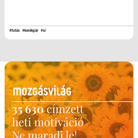
#futás
#kerékpár
#sí
35 630
címzett
heti motiváció
Ne maradj le!