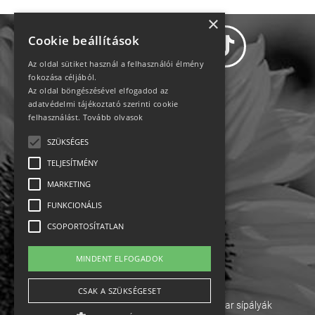
×
Cookie beállítások
Az oldal sütiket használ a felhasználói élmény
fokozása céljából.
Az oldal böngészésével elfogadod az
Adatvédelem
adatvédelmi tájékoztató szerinti cookie
felhasználást.
Tovább olvasok
Állásajánlatok
SZÜKSÉGES
TELJESÍTMÉNY
Impresszum-kapcsolat
MARKETING
Jogi nyilatkozat
FUNKCIONÁLIS
CSOPORTOSÍTATLAN
Rólunk
MINDENT ELFOGADOK
English
CSAK A SZÜKSÉGESET
Ebike
Osztrák sípályák
Magyar sípályák