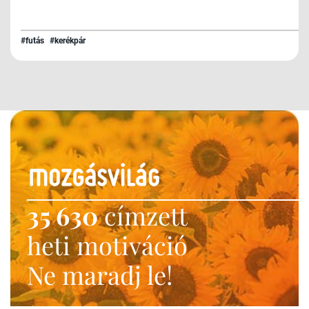
#futás
#kerékpár
35 630
címzett
heti motiváció
Ne maradj le!