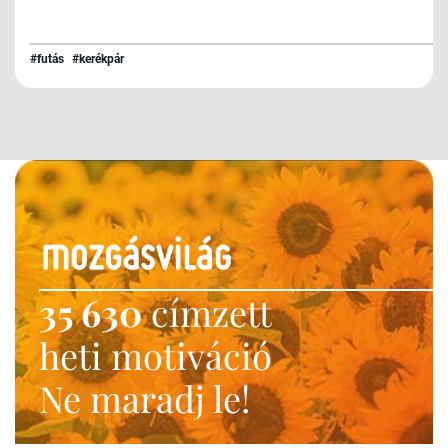
#futás
#kerékpár
35 630
címzett
heti motiváció
Ne maradj le!