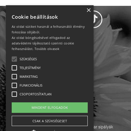
×
Cookie beállítások
Az oldal sütiket használ a felhasználói élmény
fokozása céljából.
Az oldal böngészésével elfogadod az
Adatvédelem
adatvédelmi tájékoztató szerinti cookie
felhasználást.
Tovább olvasok
Állásajánlatok
SZÜKSÉGES
TELJESÍTMÉNY
Impresszum-kapcsolat
MARKETING
Jogi nyilatkozat
FUNKCIONÁLIS
CSOPORTOSÍTATLAN
Rólunk
MINDENT ELFOGADOK
English
CSAK A SZÜKSÉGESET
Ebike
Osztrák sípályák
Magyar sípályák