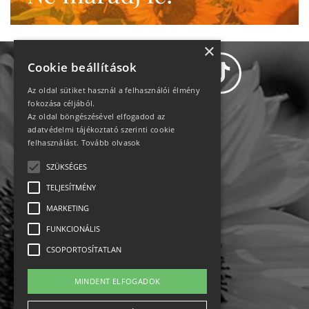
×
Cookie beállítások
Az oldal sütiket használ a felhasználói élmény
fokozása céljából.
Az oldal böngészésével elfogadod az
Adatvédelem
adatvédelmi tájékoztató szerinti cookie
felhasználást.
Tovább olvasok
Állásajánlatok
SZÜKSÉGES
TELJESÍTMÉNY
Impresszum-kapcsolat
MARKETING
Jogi nyilatkozat
FUNKCIONÁLIS
CSOPORTOSÍTATLAN
Rólunk
MINDENT ELFOGADOK
English