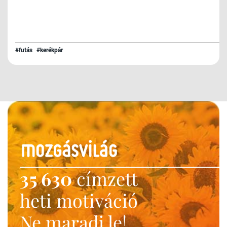
#futás
#kerékpár
35 630
címzett
heti motiváció
Ne maradj le!