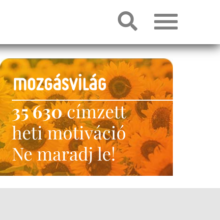
35 630
címzett
heti motiváció
Ne maradj le!