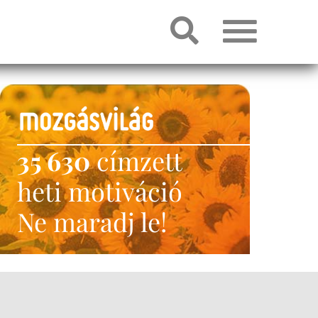
35 630
címzett
heti motiváció
Ne maradj le!