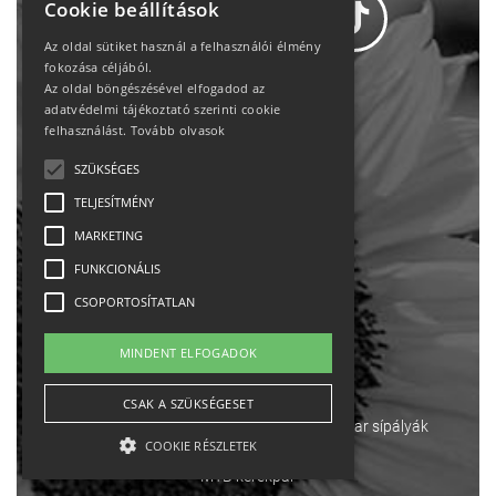
Cookie beállítások
Az oldal sütiket használ a felhasználói élmény
fokozása céljából.
Az oldal böngészésével elfogadod az
Adatvédelem
adatvédelmi tájékoztató szerinti cookie
felhasználást.
Tovább olvasok
Állásajánlatok
SZÜKSÉGES
TELJESÍTMÉNY
Impresszum-kapcsolat
MARKETING
Jogi nyilatkozat
FUNKCIONÁLIS
CSOPORTOSÍTATLAN
Rólunk
MINDENT ELFOGADOK
English
CSAK A SZÜKSÉGESET
Ebike
Osztrák sípályák
Magyar sípályák
COOKIE RÉSZLETEK
MTB kerékpár