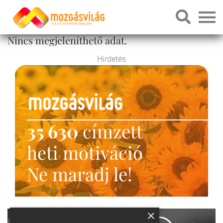
Nincs megjeleníthető adat.
Hirdetés
35 630
címzett
heti motiváció
Ne maradj le!
×