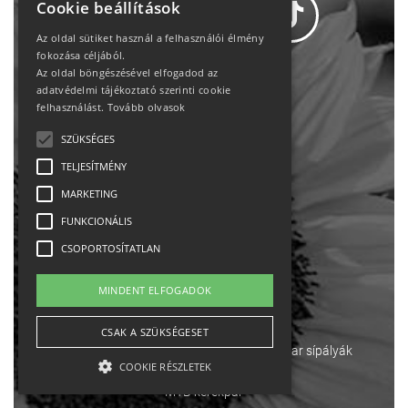
Cookie beállítások
Az oldal sütiket használ a felhasználói élmény
fokozása céljából.
Az oldal böngészésével elfogadod az
Adatvédelem
adatvédelmi tájékoztató szerinti cookie
felhasználást.
Tovább olvasok
Állásajánlatok
SZÜKSÉGES
TELJESÍTMÉNY
Impresszum-kapcsolat
MARKETING
Jogi nyilatkozat
FUNKCIONÁLIS
CSOPORTOSÍTATLAN
Rólunk
MINDENT ELFOGADOK
English
CSAK A SZÜKSÉGESET
Ebike
Osztrák sípályák
Magyar sípályák
COOKIE RÉSZLETEK
MTB kerékpár