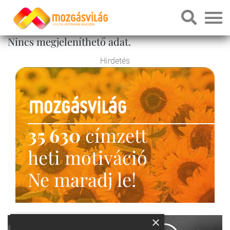
Nincs megjeleníthető adat.
Hirdetés
35 630
címzett
heti motiváció
Ne maradj le!
×