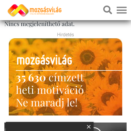
Nincs megjeleníthető adat.
Hirdetés
35 630
címzett
heti motiváció
Ne maradj le!
×