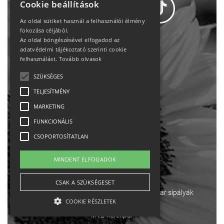
Cookie beállítások
Az oldal sütiket használ a felhasználói élmény
fokozása céljából.
Az oldal böngészésével elfogadod az
Adatvédelem
adatvédelmi tájékoztató szerinti cookie
felhasználást.
Tovább olvasok
Állásajánlatok
SZÜKSÉGES
TELJESÍTMÉNY
Impresszum-kapcsolat
MARKETING
Jogi nyilatkozat
FUNKCIONÁLIS
CSOPORTOSÍTATLAN
Rólunk
MINDENT ELFOGADOK
English
CSAK A SZÜKSÉGESET
Ebike
Osztrák sípályák
Magyar sípályák
COOKIE RÉSZLETEK
MTB kerékpár