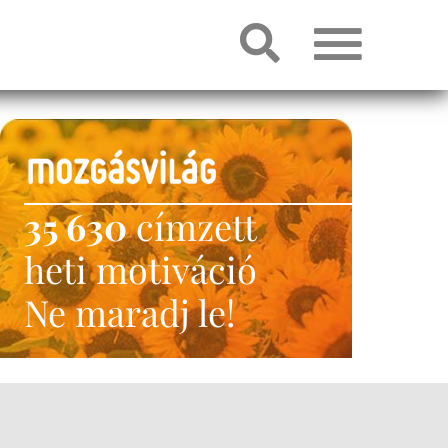
35 630
címzett
heti motiváció
Ne maradj le!