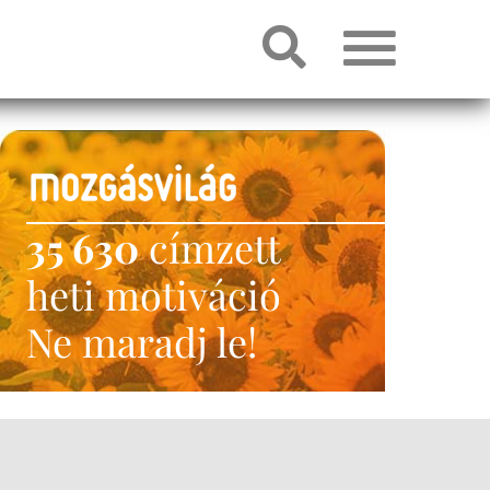
35 630
címzett
heti motiváció
Ne maradj le!