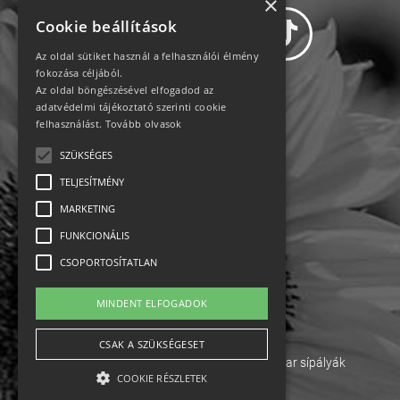
×
Cookie beállítások
Az oldal sütiket használ a felhasználói élmény
fokozása céljából.
Az oldal böngészésével elfogadod az
Adatvédelem
adatvédelmi tájékoztató szerinti cookie
felhasználást.
Tovább olvasok
Állásajánlatok
SZÜKSÉGES
TELJESÍTMÉNY
Impresszum-kapcsolat
MARKETING
Jogi nyilatkozat
FUNKCIONÁLIS
CSOPORTOSÍTATLAN
Rólunk
MINDENT ELFOGADOK
English
CSAK A SZÜKSÉGESET
Ebike
Osztrák sípályák
Magyar sípályák
COOKIE RÉSZLETEK