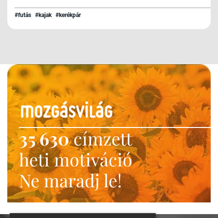
#futás
#kajak
#kerékpár
35 630
címzett
heti motiváció
Ne maradj le!