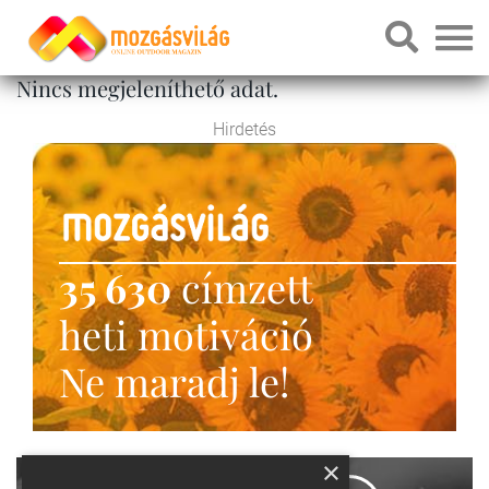
Nincs megjeleníthető adat.
Hirdetés
35 630
címzett
heti motiváció
Ne maradj le!
×