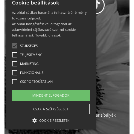
Cookie beállítások
Az oldal sütiket használ a felhasználói élmény
fokozása céljából.
Az oldal böngészésével elfogadod az
Adatvédelem
adatvédelmi tájékoztató szerinti cookie
felhasználást.
Tovább olvasok
Állásajánlatok
SZÜKSÉGES
TELJESÍTMÉNY
Impresszum-kapcsolat
MARKETING
Jogi nyilatkozat
FUNKCIONÁLIS
CSOPORTOSÍTATLAN
Rólunk
MINDENT ELFOGADOK
English
CSAK A SZÜKSÉGESET
Ebike
Osztrák sípályák
Magyar sípályák
COOKIE RÉSZLETEK
MTB kerékpár