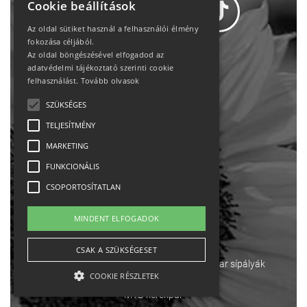
Cookie beállítások
Az oldal sütiket használ a felhasználói élmény
fokozása céljából.
Az oldal böngészésével elfogadod az
Adatvédelem
adatvédelmi tájékoztató szerinti cookie
felhasználást.
Tovább olvasok
Állásajánlatok
SZÜKSÉGES
TELJESÍTMÉNY
Impresszum-kapcsolat
MARKETING
Jogi nyilatkozat
FUNKCIONÁLIS
CSOPORTOSÍTATLAN
Rólunk
MINDENT ELFOGADOK
English
CSAK A SZÜKSÉGESET
Ebike
Osztrák sípályák
Magyar sípályák
COOKIE RÉSZLETEK
MTB kerékpár