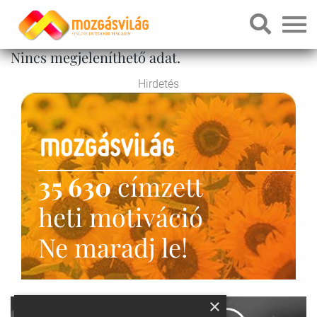
Nincs megjeleníthető adat.
Hirdetés
35 630
címzett
heti motiváció
Ne maradj le!
×