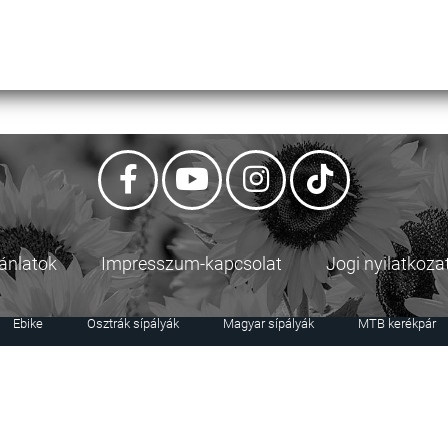
jánlatok
Impresszum-kapcsolat
Jogi nyilatkoza
Ebike
Osztrák sípályák
Magyar sípályák
MTB kerékpár