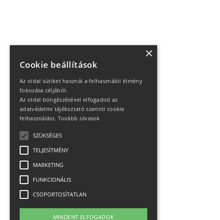
×
Cookie beállítások
Az oldal sütiket használ a felhasználói élmény
fokozása céljából.
Az oldal böngészésével elfogadod az
adatvédelmi tájékoztató szerinti cookie
felhasználást.
Tovább olvasok
SZÜKSÉGES
TELJESÍTMÉNY
MARKETING
FUNKCIONÁLIS
CSOPORTOSÍTATLAN
MINDENT ELFOGADOK