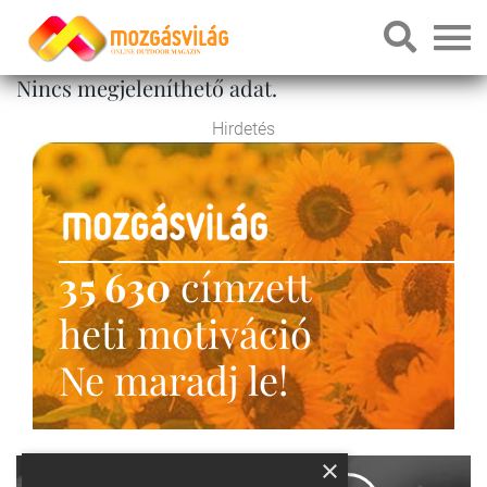
Nincs megjeleníthető adat.
Hirdetés
35 630
címzett
heti motiváció
Ne maradj le!
×