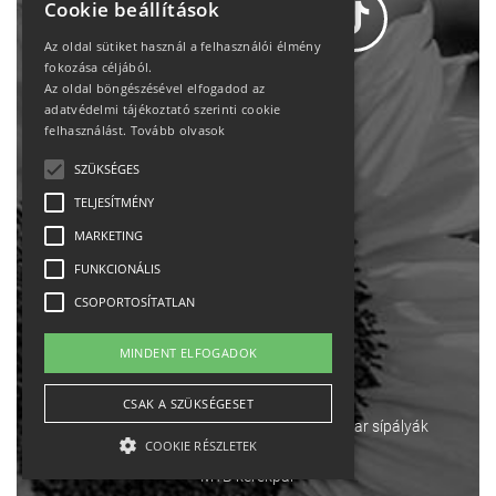
Cookie beállítások
Az oldal sütiket használ a felhasználói élmény
fokozása céljából.
Az oldal böngészésével elfogadod az
Adatvédelem
adatvédelmi tájékoztató szerinti cookie
felhasználást.
Tovább olvasok
Állásajánlatok
SZÜKSÉGES
TELJESÍTMÉNY
Impresszum-kapcsolat
MARKETING
Jogi nyilatkozat
FUNKCIONÁLIS
CSOPORTOSÍTATLAN
Rólunk
MINDENT ELFOGADOK
English
CSAK A SZÜKSÉGESET
Ebike
Osztrák sípályák
Magyar sípályák
COOKIE RÉSZLETEK
MTB kerékpár