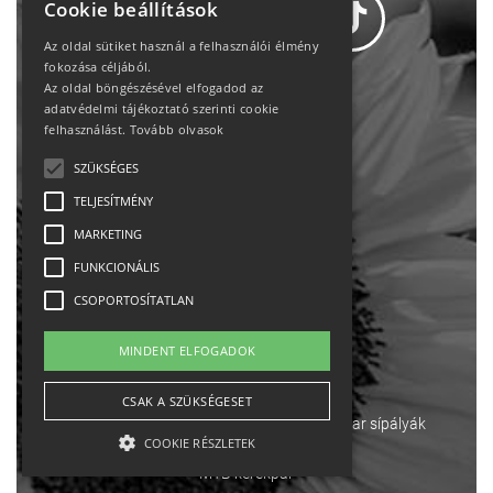
Cookie beállítások
Az oldal sütiket használ a felhasználói élmény
fokozása céljából.
Az oldal böngészésével elfogadod az
Adatvédelem
adatvédelmi tájékoztató szerinti cookie
felhasználást.
Tovább olvasok
Állásajánlatok
SZÜKSÉGES
TELJESÍTMÉNY
Impresszum-kapcsolat
MARKETING
Jogi nyilatkozat
FUNKCIONÁLIS
CSOPORTOSÍTATLAN
Rólunk
MINDENT ELFOGADOK
English
CSAK A SZÜKSÉGESET
Ebike
Osztrák sípályák
Magyar sípályák
COOKIE RÉSZLETEK
MTB kerékpár