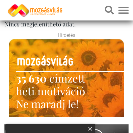
Nincs megjeleníthető adat.
Hirdetés
35 630
címzett
heti motiváció
Ne maradj le!
×