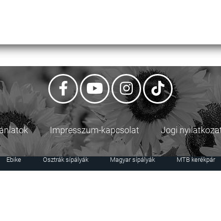
jánlatok
Impresszum-kapcsolat
Jogi nyilatkoza
Ebike
Osztrák sípályák
Magyar sípályák
MTB kerékpár