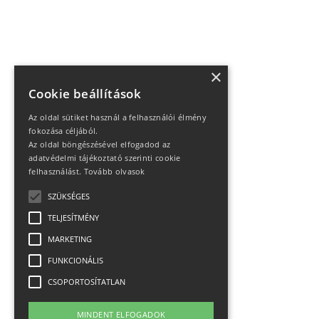
×
Cookie beállítások
Az oldal sütiket használ a felhasználói élmény
fokozása céljából.
Az oldal böngészésével elfogadod az
adatvédelmi tájékoztató szerinti cookie
felhasználást.
Tovább olvasok
SZÜKSÉGES
TELJESÍTMÉNY
MARKETING
FUNKCIONÁLIS
CSOPORTOSÍTATLAN
MINDENT ELFOGADOK