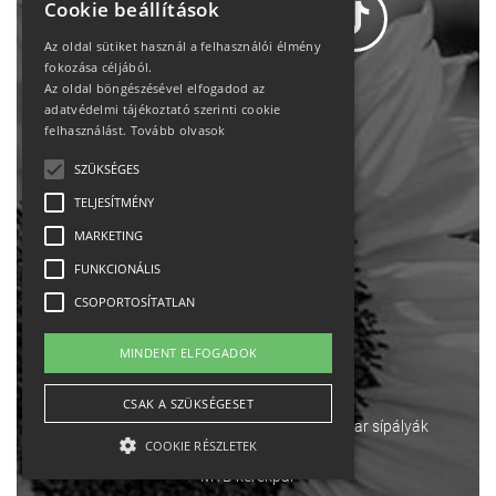
Cookie beállítások
Az oldal sütiket használ a felhasználói élmény
fokozása céljából.
Az oldal böngészésével elfogadod az
Adatvédelem
adatvédelmi tájékoztató szerinti cookie
felhasználást.
Tovább olvasok
Állásajánlatok
SZÜKSÉGES
TELJESÍTMÉNY
Impresszum-kapcsolat
MARKETING
Jogi nyilatkozat
FUNKCIONÁLIS
CSOPORTOSÍTATLAN
Rólunk
MINDENT ELFOGADOK
English
CSAK A SZÜKSÉGESET
Ebike
Osztrák sípályák
Magyar sípályák
COOKIE RÉSZLETEK
MTB kerékpár