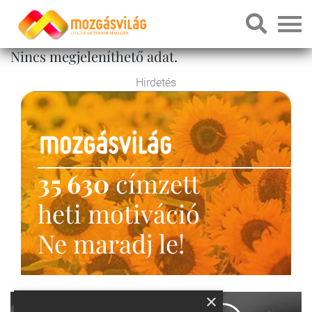
Nincs megjeleníthető adat.
Hirdetés
35 630
címzett
heti motiváció
Ne maradj le!
×